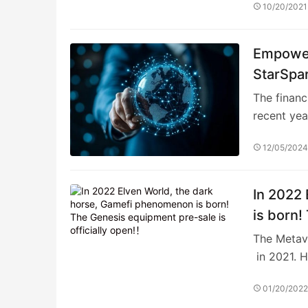
10/20/2021
Empoweri
StarSpa
Training
The financ
recent yea
12/05/202
In 2022
is born!
open!！
The Metave
in 2021. 
01/20/202