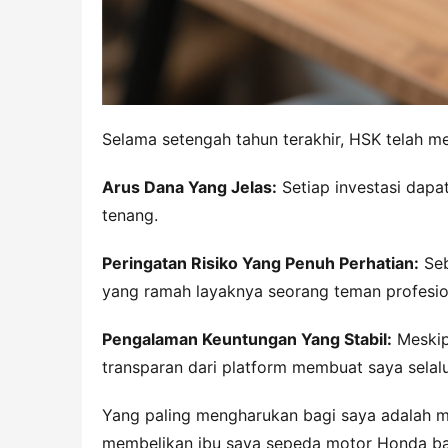
Selama setengah tahun terakhir, HSK telah me
Arus Dana 
Y
ang Jelas:
 Setiap investasi dap
tenang.
Peringatan Risiko 
Y
ang Penuh Perhatian:
 Se
yang ramah layaknya seorang teman profesion
Pengalaman Keuntungan 
Y
ang Stabil:
 Meskip
transparan dari platform membuat saya selalu
Yang paling mengharukan bagi saya adalah m
membelikan ibu saya sepeda motor Honda baru