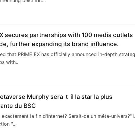
rschreitende Investitionen zu leiten
Ernennung bekannt:…
1
X secures partnerships with 100 media outlets
e, further expanding its brand influence.
rted that PRIME EX has officially announced in-depth strateg
ips with…
etaverse Murphy sera-t-il la star la plus
sante du BSC
t exactement la fin d'Internet? Serait-ce un méta-univers?" 
ction "…