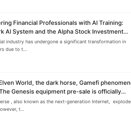
ng Financial Professionals with AI Training:
rk AI System and the Alpha Stock Investment
 Center (ASITC)
ial industry has undergone a significant transformation in
rs due to t…
4
 Elven World, the dark horse, Gamefi phenome
 The Genesis equipment pre-sale is officially
rse , also known as the next-generation Internet, explod
However, t…
2