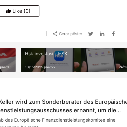
Like
(0)
Gerar pôster
Hsk investasi - HSK
 pm7:15
10/15/2025 pm7:27
Próx
Keller wird zum Sonderberater des Europäisch
ienstleistungsausschusses ernannt, um die
eitung des Regulierungsrahmens für private
ab das Europäische Finanzdienstleistungskomitee eine