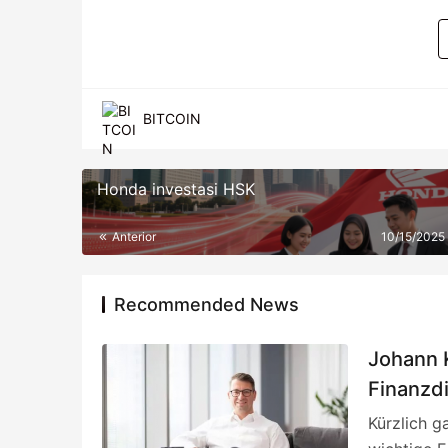
BITCOIN
Honda investasi HSK
Anterior
10/15/2025
Recommended News
Johann 
Finanzd
Überarb
Kürzlich g