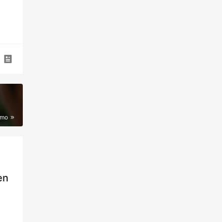
imo
en